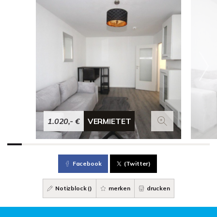
1.020,- €
VERMIETET
Facebook
(Twitter)
Notizblock (
)
merken
drucken