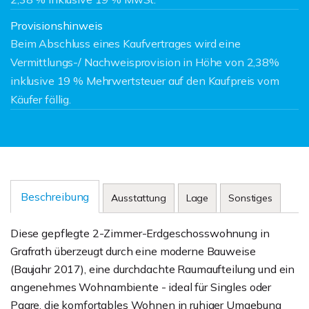
Provisionshinweis
Beim Abschluss eines Kaufvertrages wird eine
Vermittlungs-/ Nachweisprovision in Höhe von 2,38%
inklusive 19 % Mehrwertsteuer auf den Kaufpreis vom
Käufer fällig.
Beschreibung
Ausstattung
Lage
Sonstiges
Diese gepflegte 2-Zimmer-Erdgeschosswohnung in
Grafrath überzeugt durch eine moderne Bauweise
(Baujahr 2017), eine durchdachte Raumaufteilung und ein
angenehmes Wohnambiente - ideal für Singles oder
Paare, die komfortables Wohnen in ruhiger Umgebung