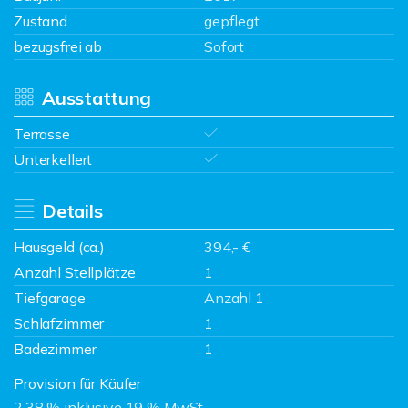
Zustand
gepflegt
bezugsfrei ab
Sofort
Ausstattung
Terrasse
Unterkellert
Details
Hausgeld (ca.)
394,- €
Anzahl Stellplätze
1
Tiefgarage
Anzahl 1
Schlafzimmer
1
Badezimmer
1
Provision für Käufer
2,38 % inklusive 19 % MwSt.