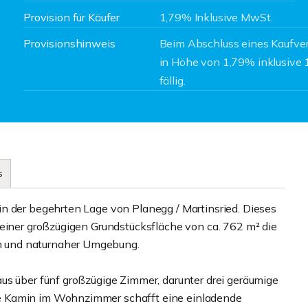
Provision für Käufer
1,79% Inklusive MwSt.
Provisionshinweis
Beim Abschluss eines Kaufver
in Höhe von 1,79% inklusive 
fällig.
s
n der begehrten Lage von Planegg / Martinsried. Dieses
 einer großzügigen Grundstücksfläche von ca. 762 m² die
 und naturnaher Umgebung.
us über fünf großzügige Zimmer, darunter drei geräumige
e Kamin im Wohnzimmer schafft eine einladende