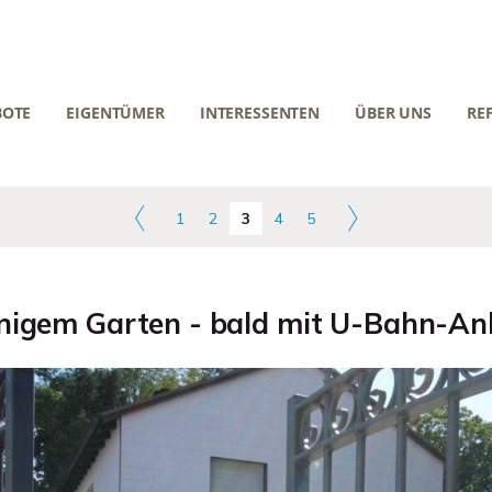
BOTE
EIGENTÜMER
INTERESSENTEN
ÜBER UNS
RE
1
2
3
4
5
onnigem Garten - bald mit U-Bahn-An