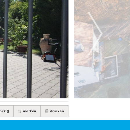
ock (
)
merken
drucken