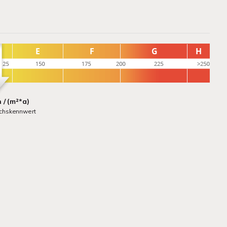
 / (m²*a)
uchskennwert