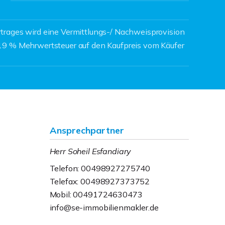
trages wird eine Vermittlungs-/ Nachweisprovision
19 % Mehrwertsteuer auf den Kaufpreis vom Käufer
Ansprechpartner
Herr Soheil Esfandiary
Telefon: 00498927275740
Telefax: 00498927373752
Mobil: 00491724630473
info@se-immobilienmakler.de