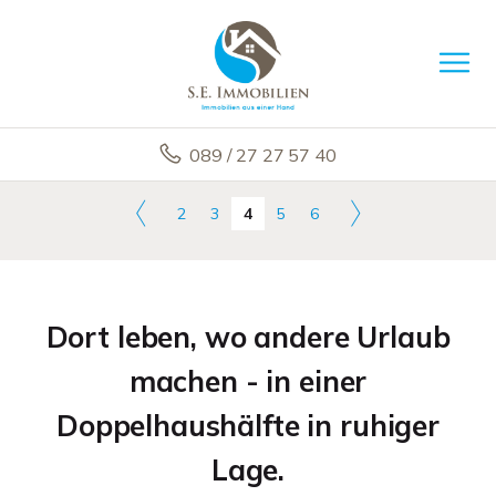
089 / 27 27 57 40
2
3
4
5
6
Dort leben, wo andere Urlaub
machen - in einer
Doppelhaushälfte in ruhiger
Lage.