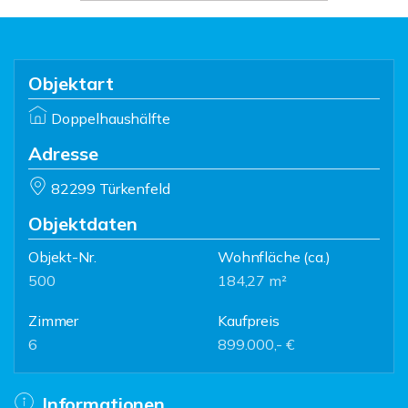
Objektart
Doppelhaushälfte
Adresse
82299 Türkenfeld
Objektdaten
Objekt-Nr.
Wohnfläche
(ca.)
500
184,27 m²
Zimmer
Kaufpreis
6
899.000,- €
Informationen