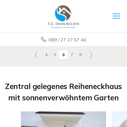
089 / 27 27 57 40
4
5
6
7
8
Zentral gelegenes Reiheneckhaus
mit sonnenverwöhntem Garten