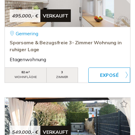
495.000,- €
VERKAUFT
Germering
Sparsame & Bezugsfreie 3- Zimmer Wohnung in
ruhiger Lage
Etagenwohnung
82 m²
3
WOHNFLÄCHE
ZIMMER
549.000,- €
VERKAUFT