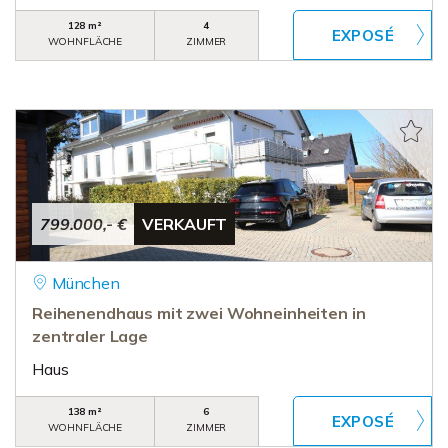
128 m²
4
WOHNFLÄCHE
ZIMMER
799.000,- €
VERKAUFT
München
Reihenendhaus mit zwei Wohneinheiten in
zentraler Lage
Haus
138 m²
6
WOHNFLÄCHE
ZIMMER