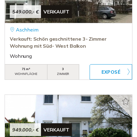
549.000,- €
VERKAUFT
Aschheim
Verkauft: Schön geschnittene 3- Zimmer
Wohnung mit Süd- West Balkon
Wohnung
71 m²
3
WOHNFLÄCHE
ZIMMER
949.000,- €
VERKAUFT