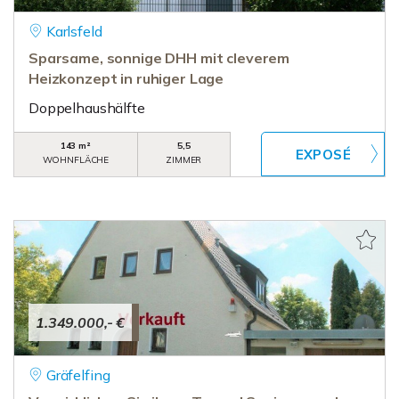
Karlsfeld
Sparsame, sonnige DHH mit cleverem
Heizkonzept in ruhiger Lage
Doppelhaushälfte
143 m²
5,5
WOHNFLÄCHE
ZIMMER
1.349.000,- €
Gräfelfing