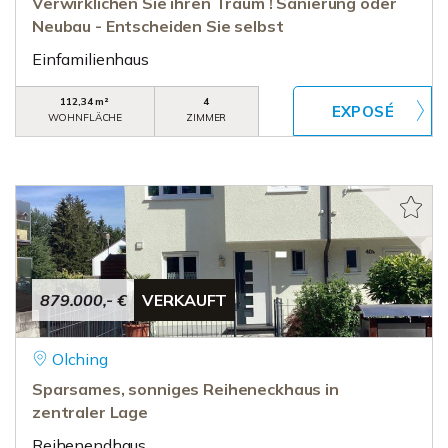
Verwirklichen Sie ihren Traum ! Sanierung oder
Neubau - Entscheiden Sie selbst
Einfamilienhaus
112,34 m²
4
WOHNFLÄCHE
ZIMMER
879.000,- €
VERKAUFT
Olching
Sparsames, sonniges Reiheneckhaus in
zentraler Lage
Reihenendhaus