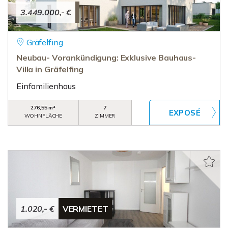
3.449.000,- €
Gräfelfing
Neubau- Vorankündigung: Exklusive Bauhaus-
Villa in Gräfelfing
Einfamilienhaus
276,55 m²
7
WOHNFLÄCHE
ZIMMER
1.020,- €
VERMIETET