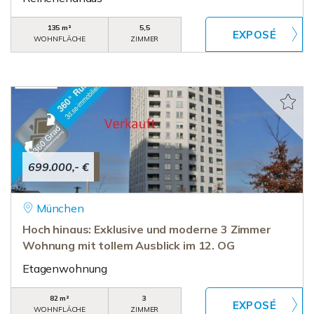
135 m²
5,5
WOHNFLÄCHE
ZIMMER
699.000,- €
München
Hoch hinaus: Exklusive und moderne 3 Zimmer
Wohnung mit tollem Ausblick im 12. OG
Etagenwohnung
82 m²
3
WOHNFLÄCHE
ZIMMER