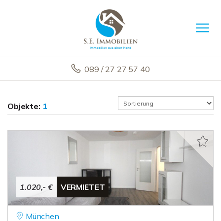
089 / 27 27 57 40
Objekte:
1
1.020,- €
VERMIETET
München