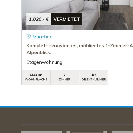
1.020,- €
VERMIETET
München
Komplett renoviertes, möbliertes 1-Zimmer-
Alpenblick.
Etagenwohnung
32,51 m²
1
497
WOHNFLÄCHE
ZIMMER
OBJEKTNUMMER