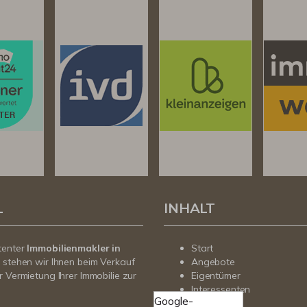
L
INHALT
tenter
Immobilienmakler in
Start
g
stehen wir Ihnen beim Verkauf
Angebote
r Vermietung Ihrer Immobilie zur
Eigentümer
Interessenten
Google-
Über uns