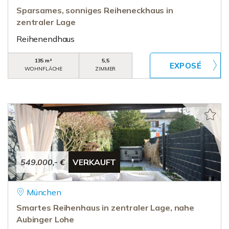
Sparsames, sonniges Reiheneckhaus in
zentraler Lage
Reihenendhaus
135 m²
5,5
WOHNFLÄCHE
ZIMMER
549.000,- €
VERKAUFT
München
Smartes Reihenhaus in zentraler Lage, nahe
Aubinger Lohe