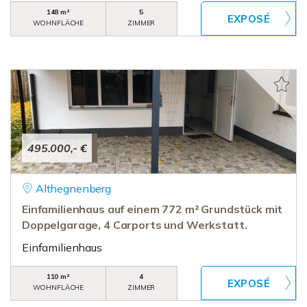
148 m²
5
WOHNFLÄCHE
ZIMMER
495.000,- €
Althegnenberg
Einfamilienhaus auf einem 772 m² Grundstück mit
Doppelgarage, 4 Carports und Werkstatt.
Einfamilienhaus
110 m²
4
WOHNFLÄCHE
ZIMMER