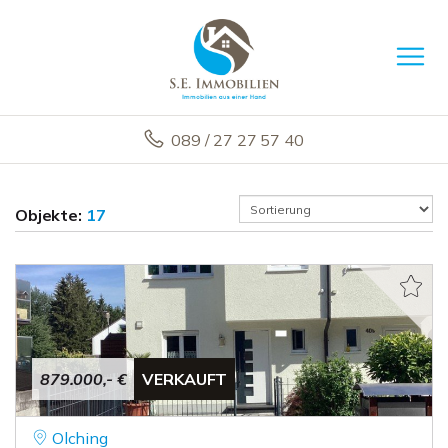
089 / 27 27 57 40
Objekte:
17
879.000,- €
VERKAUFT
Olching