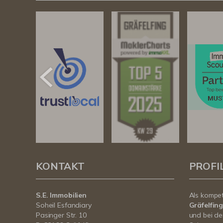
KONTAKT
PROFI
S.E. Immobilien
Als kompe
Soheil Esfandiary
Gräfelfin
Pasinger Str. 10
und bei de