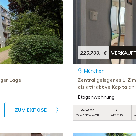
225.700,- €
VERKAUF
München
iger Lage
Zentral gelegenes 1-Zim
als attraktive Kapitalan
Etagenwohnung
ZUM EXPOSÉ
35,03 m²
1
WOHNFLÄCHE
ZIMMER
O