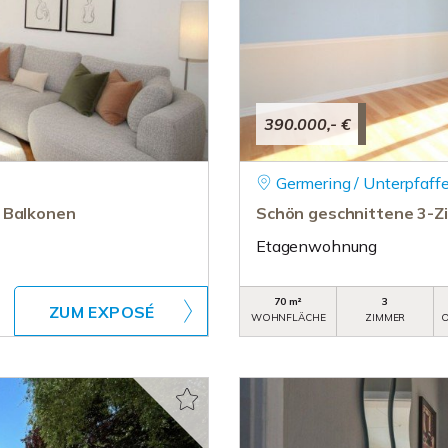
390.000,- €
Germering / Unterpfaff
i Balkonen
Schön geschnittene 3-
Etagenwohnung
70 m²
3
ZUM EXPOSÉ
WOHNFLÄCHE
ZIMMER
O