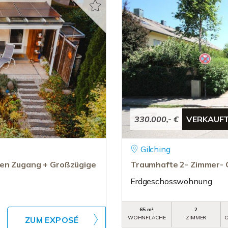
330.000,- €
VERKAUF
Gilching
ten Zugang + Großzügige
Traumhafte 2- Zimmer- 
Erdgeschosswohnung
65 m²
2
WOHNFLÄCHE
ZIMMER
O
ZUM EXPOSÉ