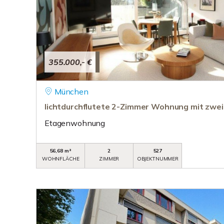
355.000,- €
München
lichtdurchflutete 2-Zimmer Wohnung mit zwe
Etagenwohnung
56,68 m²
2
527
WOHNFLÄCHE
ZIMMER
OBJEKTNUMMER