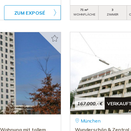
71 m²
3
ZUM EXPOSÉ
WOHNFLÄCHE
ZIMMER
O
167.000,- €
VERKAUF
München
 Wohnung mit tollem
Wunderschön & Zentral 