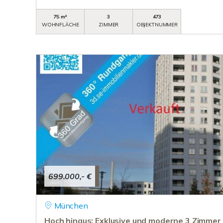
75 m²
3
473
WOHNFLÄCHE
ZIMMER
OBJEKTNUMMER
699.000,- €
München
Hoch hinaus: Exklusive und moderne 3 Zimmer