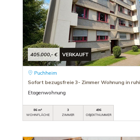
405.000,- €
VERKAUFT
Puchheim
Sofort bezugsfreie 3- Zimmer Wohnung in ruh
Etagenwohnung
86 m²
3
496
WOHNFLÄCHE
ZIMMER
OBJEKTNUMMER