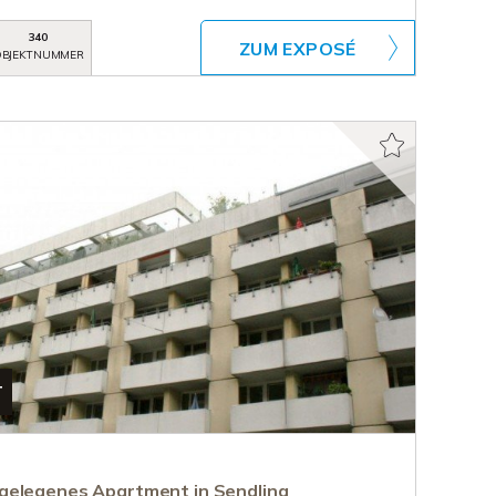
340
ZUM EXPOSÉ
BJEKTNUMMER
T
gelegenes Apartment in Sendling