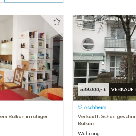
549.000,- €
VERKAUF
Aschheim
m Balkon in ruhiger
Verkauft: Schön geschn
Balkon
Wohnung