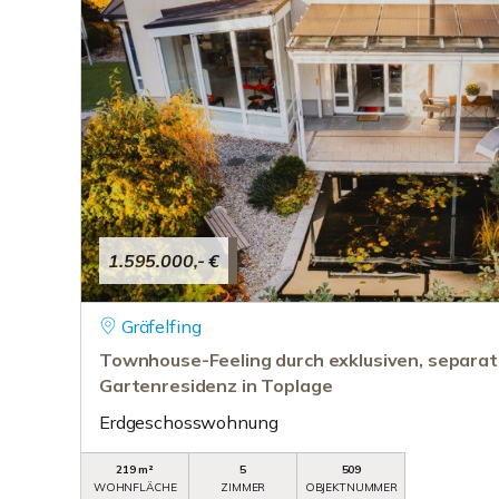
1.595.000,- €
Gräfelfing
Townhouse-Feeling durch exklusiven, separa
Gartenresidenz in Toplage
Erdgeschosswohnung
219 m²
5
509
WOHNFLÄCHE
ZIMMER
OBJEKTNUMMER