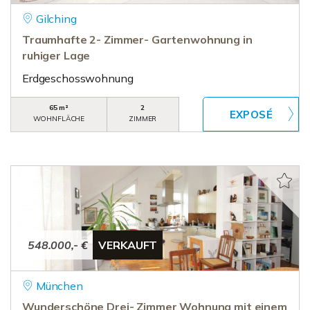
Gilching
Traumhafte 2- Zimmer- Gartenwohnung in
ruhiger Lage
Erdgeschosswohnung
65 m²
2
WOHNFLÄCHE
ZIMMER
548.000,- €
VERKAUFT
München
Wunderschöne Drei- Zimmer Wohnung mit einem