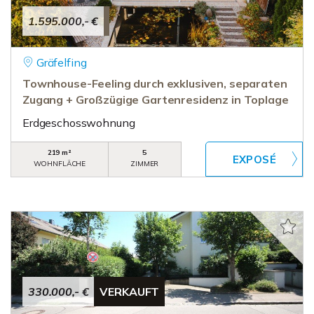
1.595.000,- €
Gräfelfing
Townhouse-Feeling durch exklusiven, separaten
Zugang + Großzügige Gartenresidenz in Toplage
Erdgeschosswohnung
219 m²
5
WOHNFLÄCHE
ZIMMER
330.000,- €
VERKAUFT