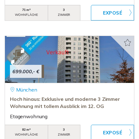
71 m²
3
WOHNFLÄCHE
ZIMMER
699.000,- €
München
Hoch hinaus: Exklusive und moderne 3 Zimmer
Wohnung mit tollem Ausblick im 12. OG
Etagenwohnung
82 m²
3
WOHNFLÄCHE
ZIMMER