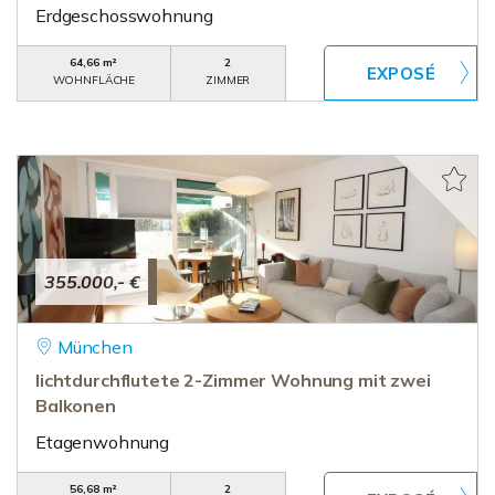
Erdgeschosswohnung
64,66 m²
2
WOHNFLÄCHE
ZIMMER
355.000,- €
München
lichtdurchflutete 2-Zimmer Wohnung mit zwei
Balkonen
Etagenwohnung
56,68 m²
2