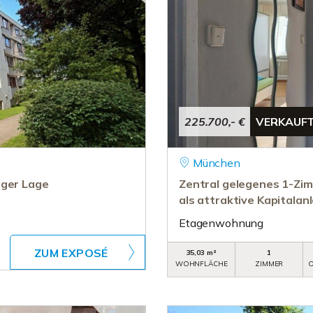
225.700,- €
VERKAUF
München
iger Lage
Zentral gelegenes 1-Zim
als attraktive Kapitalan
Etagenwohnung
ZUM EXPOSÉ
35,03 m²
1
WOHNFLÄCHE
ZIMMER
O