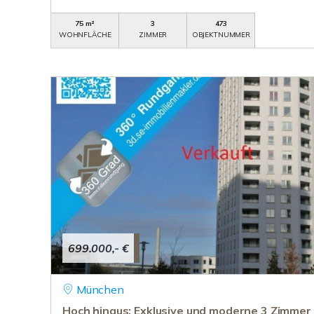
75 m²
3
473
WOHNFLÄCHE
ZIMMER
OBJEKTNUMMER
699.000,- €
München
Hoch hinaus: Exklusive und moderne 3 Zimmer