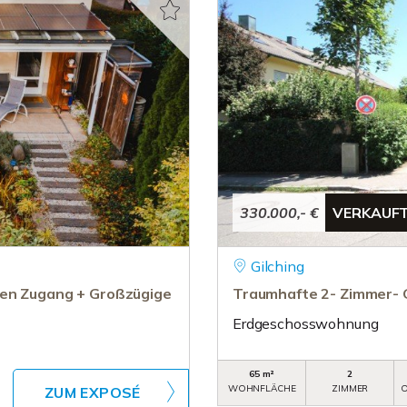
330.000,- €
VERKAUF
Gilching
ten Zugang + Großzügige
Traumhafte 2- Zimmer- 
Erdgeschosswohnung
65 m²
2
WOHNFLÄCHE
ZIMMER
O
ZUM EXPOSÉ