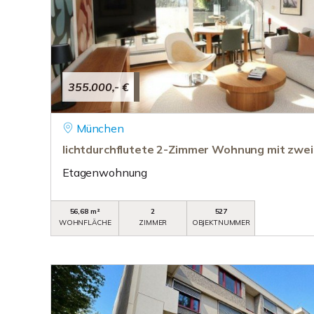
355.000,- €
München
lichtdurchflutete 2-Zimmer Wohnung mit zwe
Etagenwohnung
56,68 m²
2
527
WOHNFLÄCHE
ZIMMER
OBJEKTNUMMER