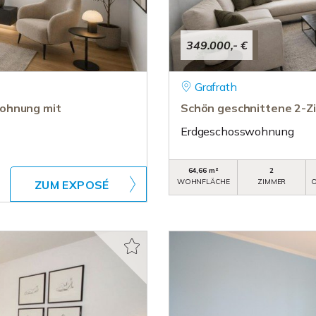
349.000,- €
Grafrath
Wohnung mit
Schön geschnittene 2-Z
Erdgeschosswohnung
64,66 m²
2
WOHNFLÄCHE
ZIMMER
O
ZUM EXPOSÉ