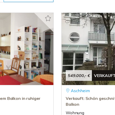
549.000,- €
VERKAUF
Aschheim
m Balkon in ruhiger
Verkauft: Schön geschn
Balkon
Wohnung