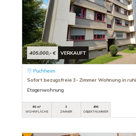
405.000,- €
VERKAUFT
Puchheim
Sofort bezugsfreie 3- Zimmer Wohnung in ruh
Etagenwohnung
86 m²
3
496
WOHNFLÄCHE
ZIMMER
OBJEKTNUMMER