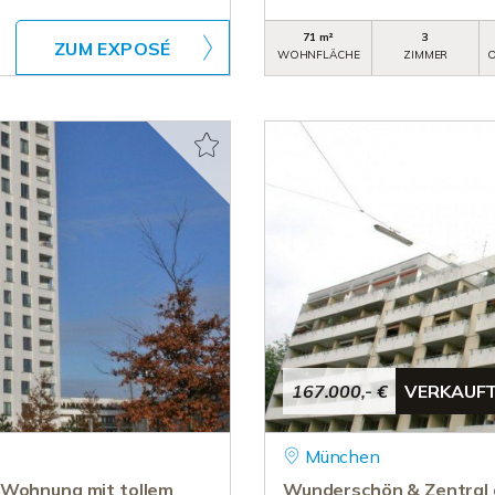
71 m²
3
ZUM EXPOSÉ
WOHNFLÄCHE
ZIMMER
O
167.000,- €
VERKAUF
München
 Wohnung mit tollem
Wunderschön & Zentral 