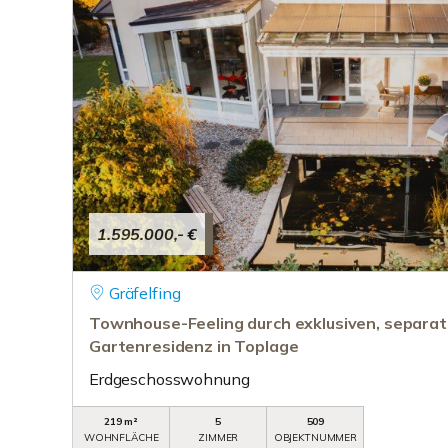
1.595.000,- €
Gräfelfing
Townhouse-Feeling durch exklusiven, separa
Gartenresidenz in Toplage
Erdgeschosswohnung
219 m²
5
509
WOHNFLÄCHE
ZIMMER
OBJEKTNUMMER