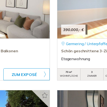
390.000,- €
Germering / Unterpfaff
i Balkonen
Schön geschnittene 3-
Etagenwohnung
70 m²
3
ZUM EXPOSÉ
WOHNFLÄCHE
ZIMMER
O