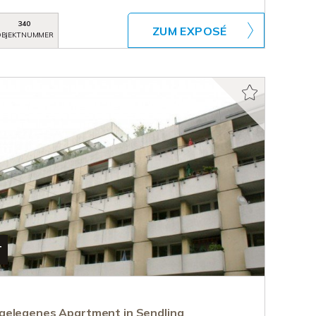
340
ZUM EXPOSÉ
BJEKTNUMMER
T
gelegenes Apartment in Sendling