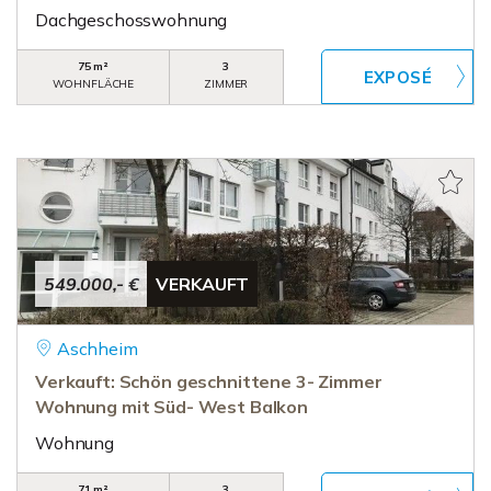
Dachgeschosswohnung
75 m²
3
WOHNFLÄCHE
ZIMMER
549.000,- €
VERKAUFT
Aschheim
Verkauft: Schön geschnittene 3- Zimmer
Wohnung mit Süd- West Balkon
Wohnung
71 m²
3