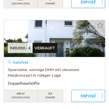
WOHNFLÄCHE
ZIMMER
949.000,- €
VERKAUFT
Karlsfeld
Sparsame, sonnige DHH mit cleverem
Heizkonzept in ruhiger Lage
Doppelhaushälfte
143 m²
5,5
WOHNFLÄCHE
ZIMMER