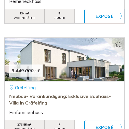
Reiheneckhaus
134 m²
5
WOHNFLÄCHE
ZIMMER
3.449.000,- €
Gräfelfing
Neubau- Vorankündigung: Exklusive Bauhaus-
Villa in Gräfelfing
Einfamilienhaus
276,55 m²
7