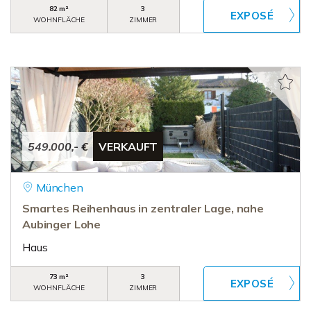
82 m²
3
WOHNFLÄCHE
ZIMMER
549.000,- €
VERKAUFT
München
Smartes Reihenhaus in zentraler Lage, nahe
Aubinger Lohe
Haus
73 m²
3
WOHNFLÄCHE
ZIMMER