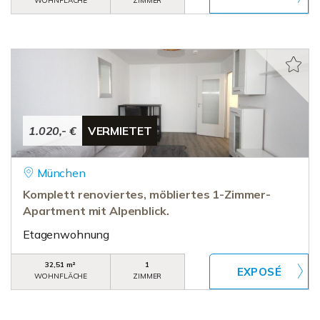
WOHNFLÄCHE
ZIMMER
1.020,- €
VERMIETET
München
Komplett renoviertes, möbliertes 1-Zimmer-
Apartment mit Alpenblick.
Etagenwohnung
32,51 m²
1
WOHNFLÄCHE
ZIMMER