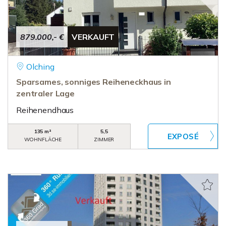
879.000,- €
VERKAUFT
Olching
Sparsames, sonniges Reiheneckhaus in
zentraler Lage
Reihenendhaus
135 m²
5,5
WOHNFLÄCHE
ZIMMER