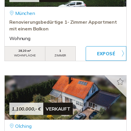
München
Renovierungsbedürtige 1- Zimmer Appartment
mit einem Balkon
Wohnung
28,20 m²
1
WOHNFLÄCHE
ZIMMER
1.100.000,- €
VERKAUFT
Olching