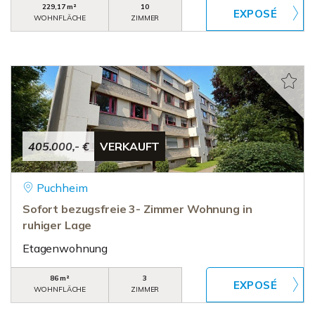
229,17 m²
10
WOHNFLÄCHE
ZIMMER
405.000,- €
VERKAUFT
Puchheim
Sofort bezugsfreie 3- Zimmer Wohnung in
ruhiger Lage
Etagenwohnung
86 m²
3
WOHNFLÄCHE
ZIMMER