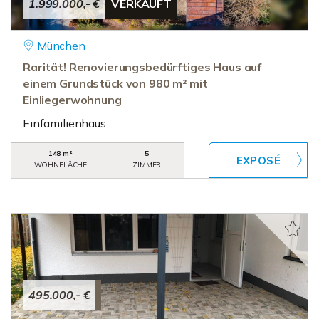
1.999.000,- €
VERKAUFT
München
Rarität! Renovierungsbedürftiges Haus auf
einem Grundstück von 980 m² mit
Einliegerwohnung
Einfamilienhaus
148 m²
5
WOHNFLÄCHE
ZIMMER
495.000,- €