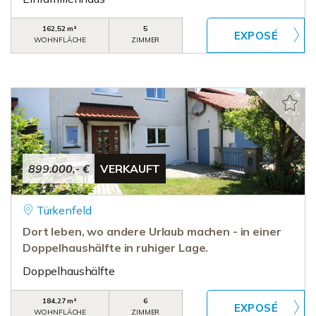
162,52 m²
5
WOHNFLÄCHE
ZIMMER
899.000,- €
VERKAUFT
Türkenfeld
Dort leben, wo andere Urlaub machen - in einer
Doppelhaushälfte in ruhiger Lage.
Doppelhaushälfte
184,27 m²
6
WOHNFLÄCHE
ZIMMER