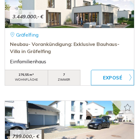
3.449.000,- €
Gräfelfing
Neubau- Vorankündigung: Exklusive Bauhaus-
Villa in Gräfelfing
Einfamilienhaus
276,55 m²
7
WOHNFLÄCHE
ZIMMER
799.000,- €