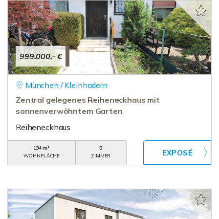
999.000,- €
München / Kleinhadern
Zentral gelegenes Reiheneckhaus mit
sonnenverwöhntem Garten
Reiheneckhaus
134 m²
5
WOHNFLÄCHE
ZIMMER