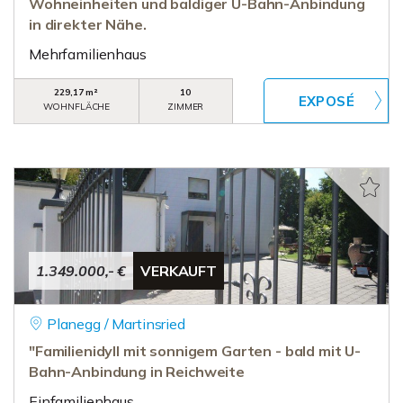
Wohneinheiten und baldiger U-Bahn-Anbindung
in direkter Nähe.
Mehrfamilienhaus
229,17 m²
10
WOHNFLÄCHE
ZIMMER
1.349.000,- €
VERKAUFT
Planegg / Martinsried
"Familienidyll mit sonnigem Garten - bald mit U-
Bahn-Anbindung in Reichweite
Einfamilienhaus