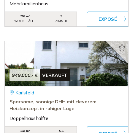
Mehrfamilienhaus
253 m²
9
WOHNFLÄCHE
ZIMMER
949.000,- €
VERKAUFT
Karlsfeld
Sparsame, sonnige DHH mit cleverem
Heizkonzept in ruhiger Lage
Doppelhaushälfte
143 m²
5,5