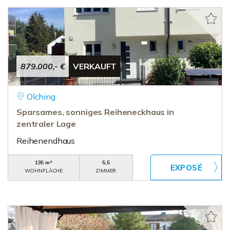
879.000,- €
VERKAUFT
Olching
Sparsames, sonniges Reiheneckhaus in
zentraler Lage
Reihenendhaus
135 m²
5,5
WOHNFLÄCHE
ZIMMER