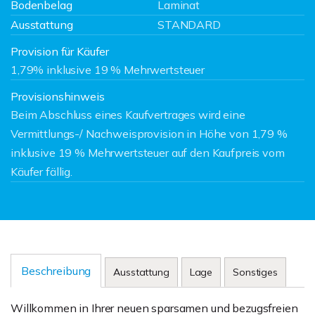
Bodenbelag
Laminat
Ausstattung
STANDARD
Provision für Käufer
1,79% inklusive 19 % Mehrwertsteuer
Provisionshinweis
Beim Abschluss eines Kaufvertrages wird eine
Vermittlungs-/ Nachweisprovision in Höhe von 1,79 %
inklusive 19 % Mehrwertsteuer auf den Kaufpreis vom
Käufer fällig.
Beschreibung
Ausstattung
Lage
Sonstiges
Willkommen in Ihrer neuen sparsamen und bezugsfreien