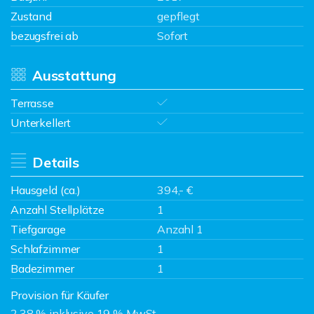
Zustand
gepflegt
bezugsfrei ab
Sofort
Ausstattung
Terrasse
Unterkellert
Details
Hausgeld (ca.)
394,- €
Anzahl Stellplätze
1
Tiefgarage
Anzahl 1
Schlafzimmer
1
Badezimmer
1
Provision für Käufer
2,38 % inklusive 19 % MwSt.