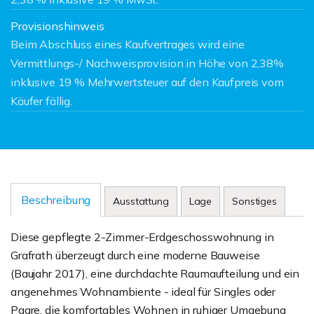
Provisionshinweis
Beim Abschluss eines Kaufvertrages wird eine
Vermittlungs-/ Nachweisprovision in Höhe von 2,38%
inklusive 19 % Mehrwertsteuer auf den Kaufpreis vom
Käufer fällig.
Beschreibung
Ausstattung
Lage
Sonstiges
Diese gepflegte 2-Zimmer-Erdgeschosswohnung in
Grafrath überzeugt durch eine moderne Bauweise
(Baujahr 2017), eine durchdachte Raumaufteilung und ein
angenehmes Wohnambiente - ideal für Singles oder
Paare, die komfortables Wohnen in ruhiger Umgebung